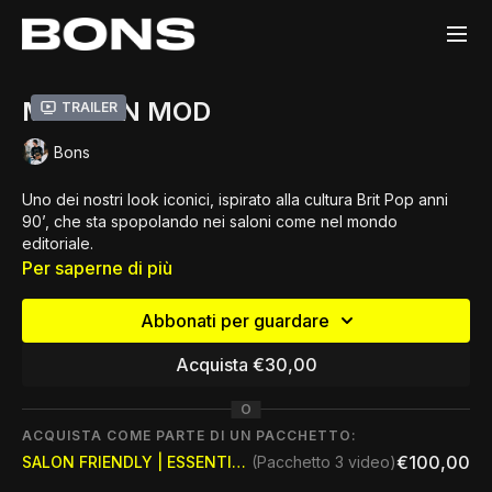
MODERN MOD
Trailer
Bons
Uno dei nostri look iconici, ispirato alla cultura Brit Pop anni
90’, che sta spopolando nei saloni come nel mondo
editoriale.
Scopri tutti i segreti dietro questo taglio maschile su medie
Per saperne di più
lunghezze, realizzato attraverso differenti combinazioni di
Scalature (Layers) e una Graduazione (Graduation),
Abbonati per guardare
attraverso un approccio intuitivo ed immediato.
CONTENUTI
Acquista €30,00
⁃ 4 differenti tipi di Layers
⁃ 1 Graduazione
O
⁃ Tecniche di Texture e Taglio a Rasoio
ACQUISTA COME PARTE DI UN PACCHETTO:
⁃ Approfondimenti sullo Styling
€100,00
SALON FRIENDLY | ESSENTIAL VIDEOS
(Pacchetto 3 video)
OBBIETTIVI