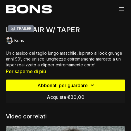
LONG HAIR W/ TAPER
Trailer
Bons
Un classico del taglio lungo maschile, ispirato ai look grunge
anni 90’, che unisce lunghezze estremamente marcate a un
taper realizzato a clipper estremamente corto!
In questo nuovo tutorial scoprirete come combinare tecniche
Per saperne di più
di Scalature a Disconnessioni sfumate da zero su collo e
basette, come sfoltire in modo creativo i tagli lunghi,
Abbonati per guardare
ovviamente senza dimenticare gli approfondimenti legati al
finish!
CONTENUTI
Acquista €30,00
⁃ Scalature.
⁃ Taper, a clipper con skin fade.
⁃ Disconnessioni, come combinare sfumature a lunghezze
Video correlati
marcate.
⁃ Densità, come gestire le problematiche del taglio lungo
maschile in salone.