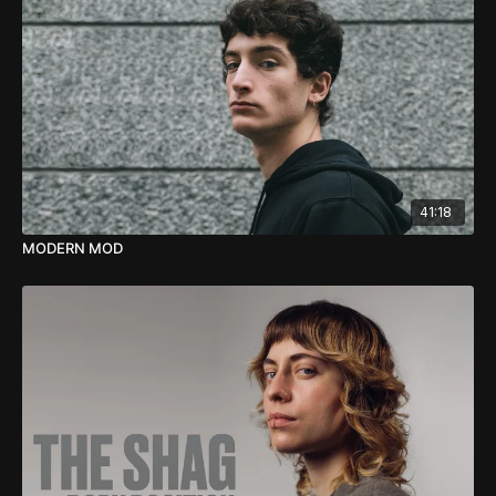
⁃ Approfondimenti sullo Styling editoriale.
OBBIETTIVI
⁃ Comprensione e Analisi delle Sezioni di Mappatura e della
Morfologia del cranio
⁃ Scalature: come realizzare effetti unici per i tuoi tagli lunghi
con tempistiche da salone.
⁃ Taper: come realizzare ed applicare correttamente le
sfumature nel taglio lungo.
41:18
⁃ Texture: come sfoltire in modo semplice e veloce, senza
rasoio o sfoltitrici.
MODERN MOD
⁃ Styling: come ottenere il massimo dalle tue creazioni
attraverso finish di impatto, destinati a cambiare il tuo punto di
vista sul finish.