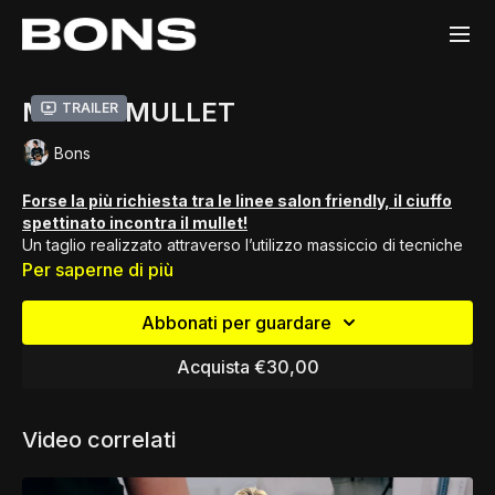
MESSY MULLET
Trailer
Bons
Forse la più richiesta tra le linee salon friendly, il ciuffo
spettinato incontra il mullet!
Un taglio realizzato attraverso l’utilizzo massiccio di tecniche
di texture a rasoio e scalature, per ottenere un risultato
Per saperne di più
fortemente contemporaneo, versatile e adattabile a numerosi
styling.
CONTENUTI
Abbonati per guardare
⁃ Morfologia del cranio e sezioni di mappatura.
⁃ Tecniche avanzate di scalatura.
Acquista €30,00
⁃ Disconnessioni.
⁃ Gestione e realizzazione di frange.
⁃ Approfondimenti sullo Styling.
Video correlati
OBBIETTIVI
⁃
Comprensione
e Analisi delle Sezioni di Mappatura e della