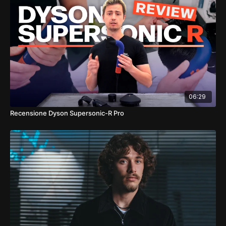
Morfologia del cranio.
⁃
Sezioni creative
: la creazione di Sezioni di mappatura
avanzate, attraverso un approccio dinamico.
⁃
Rasoio
: impara tutti i segreti su come controllare e usare al
meglio lo sfilzino.
⁃
Disconnessioni
: combina differenti per realizzare linee
creative per i tuoi tagli.
⁃
Concave Layers
: i fondamentali delle Scalature concave e
come utilizzarle al meglio.
06:29
GUARDA ORA IL TUTORIAL!
Recensione Dyson Supersonic-R Pro