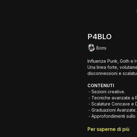
P4BLO
Bons
Influenze Punk, Goth e H
Una linea forte, volutam
disconnessioni e scalat
CONTENUTI
⁃ Sezioni creative.
⁃ Tecniche avanzate a R
⁃ Scalature Concave e D
⁃ Graduazioni Avanzate.
⁃ Approfondimenti sullo 
OBBIETTIVI
Per saperne di più
⁃ Comprensione e Analisi