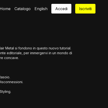
Home
Catalogo
English
Accedi
Iscriviti
air Metal si fondono in questo nuovo tutorial.
ente editoriale, per immergervi in un mondo di
ure concave.
asoio.
isconnessioni.
Styling.
 delle Sezioni di Mappatura e della Morfologia del cranio.