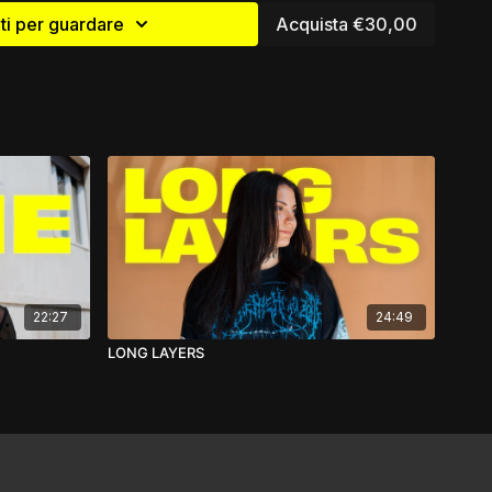
reazione di Sezioni di mappatura avanzate, attraverso un
i per guardare
Acquista €30,00
a differenti disconnessioni e per realizzare linee creative
amentali delle Scalature concave e come utilizzarle al
 con l'abbonamento mensile a 14,90€
22:27
24:49
LONG LAYERS