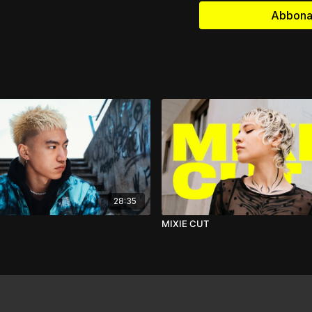
⁃ Sezioni creative: la c
Abbonat
approccio dinamico.
⁃ Disconnessioni: combin
per i tuoi tagli.
⁃ Concave Layers: i fond
meglio.
Prezzo singolo video:
30€ oppure disponibile
28:35
MIXIE CUT