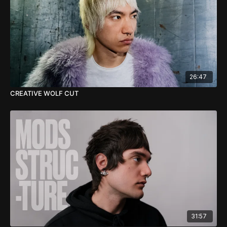
CONTENUTI
Sezioni di mappatura
Layering
Face framing
Graduazioni e disconnessioni
Tecniche di Texture e Taglio a Rasoio.
26:47
Approfondimenti sullo Styling editoriale.
CREATIVE WOLF CUT
OBIETTIVI
Comprensione e Analisi delle Sezioni di Mappatura.
Layering: approfondimento sulle scalature concave.
Tecniche di taglio in Pivot.
Rasoio: come creare Linee e dettagli attraverso lo sfilzino.
Styling: come ottenere finish editoriali.
31:57